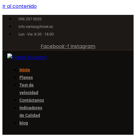
Ir al contenido
096 207 0020
info.ventas@fonet.ec
Lun - Vie: 8:30 - 18:00
Facebook-f
Instagram
Inicio
Planes
Test de
velocidad
Contáctanos
Indicadores
de Calidad
blog