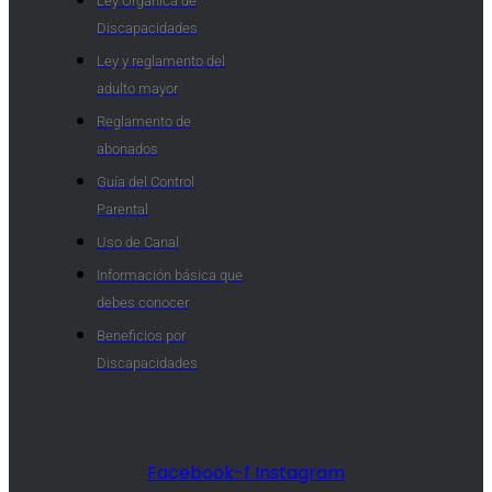
Ley Orgánica de
Discapacidades
Ley y reglamento del
adulto mayor
Reglamento de
abonados
Guía del Control
Parental
Uso de Canal
Información básica que
debes conocer
Beneficios por
Discapacidades​
Facebook-f
Instagram