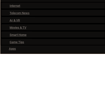
Internet
Telecom News
Ar & VR
Movies & TV
Smart Home
Game Tips
Apps