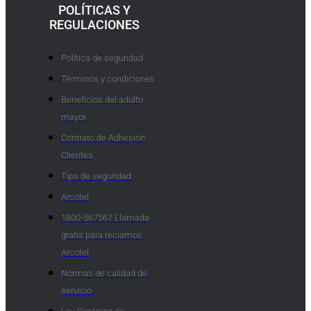
POLÍTICAS Y
REGULACIONES
Política de seguridad
Términos y condiciones
Beneficios del adulto
mayor
Contrato de Adhesión
Clientes
Tips de seguridad
Arcotel
1800-567567 Llamada
gratis para reclamos
Arcotel
Normas de calidad de
servicio