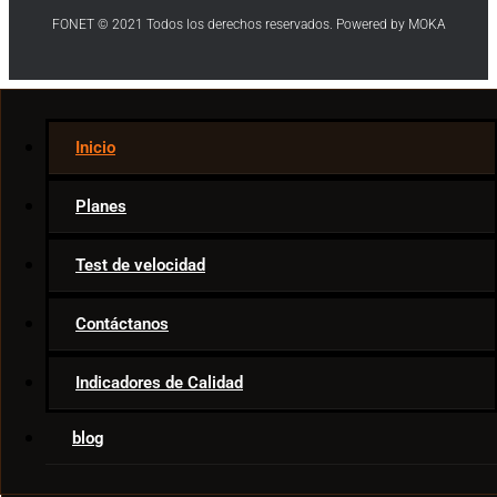
FONET © 2021 Todos los derechos reservados. Powered by MOKA
Internet
Inicio
Telecom News
Ar & VR
Planes
Movies & TV
Smart Home
Test de velocidad
Game Tips
Apps
Contáctanos
Indicadores de Calidad
blog