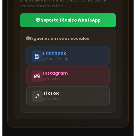
directamente con nuestro equipo de soporte
técnico por WhatsApp.
Soporte Técnico WhatsApp
Síguenos en redes sociales
Facebook
📘
→
@FonetPasaje
Instagram
📸
→
@fonet.ec
TikTok
🎵
→
@fonet.ec