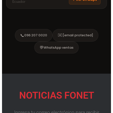
Ecuador
✉️
📞
096 207 0020
[email protected]
💬
WhatsApp ventas
NOTICIAS FONET
Ingresa tu correo electrónico para recibir