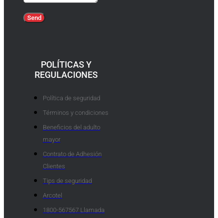
Send
POLÍTICAS Y
REGULACIONES
Política de seguridad
Términos y condiciones
Beneficios del adulto
mayor
Contrato de Adhesión
Clientes
Tips de seguridad
Arcotel
1800-567567 Llamada