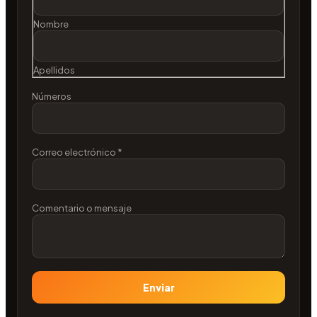
Nombre
Apellidos
Números
electrónico
Correo electrónico
*
o
Números
Comentario o mensaje
Enviar