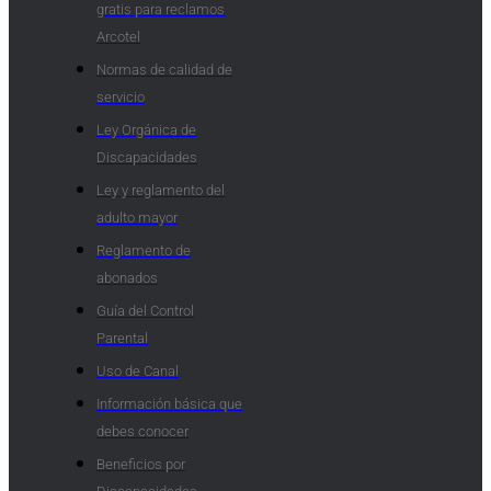
gratis para reclamos
Arcotel
Normas de calidad de
servicio
Ley Orgánica de
Discapacidades
Ley y reglamento del
adulto mayor
Reglamento de
abonados
Guía del Control
Parental
Uso de Canal
Información básica que
debes conocer
Beneficios por