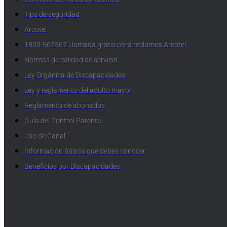
Tips de seguridad
Arcotel
1800-567567 Llamada gratis para reclamos Arcotel
Normas de calidad de servicio
Ley Orgánica de Discapacidades
Ley y reglamento del adulto mayor
Reglamento de abonados
Guía del Control Parental
Uso de Canal
Información básica que debes conocer
Beneficios por Discapacidades​