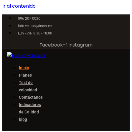
Ir al contenido
096 207 0020
info.ventas@fonet.ec
Lun - Vie: 8:30 - 18:00
Facebook-f
Instagram
Inicio
Planes
Test de
velocidad
Contáctanos
Indicadores
de Calidad
blog