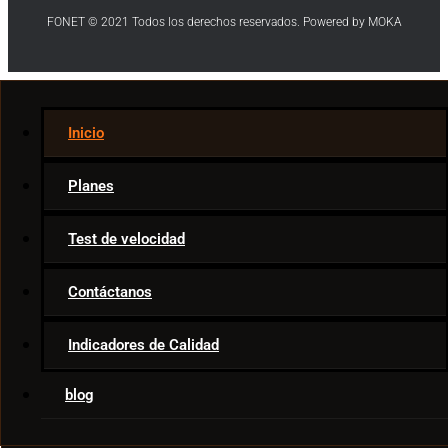
FONET © 2021 Todos los derechos reservados. Powered by MOKA
Internet
Inicio
Telecom News
Ar & VR
Planes
Movies & TV
Smart Home
Test de velocidad
Game Tips
Apps
Contáctanos
Indicadores de Calidad
blog