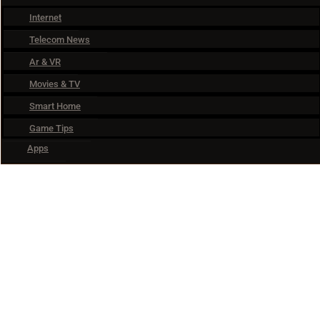
Internet
Telecom News
Ar & VR
Movies & TV
Smart Home
Game Tips
Apps