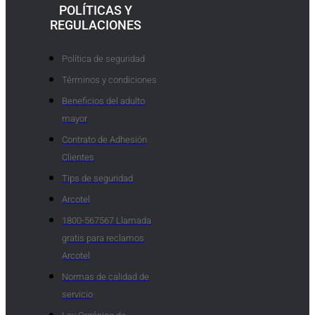
POLÍTICAS Y
REGULACIONES
Política de seguridad
Términos y condiciones
Beneficios del adulto
mayor
Contrato de Adhesión
Clientes
Tips de seguridad
Arcotel
1800-567567 Llamada
gratis para reclamos
Arcotel
Normas de calidad de
servicio