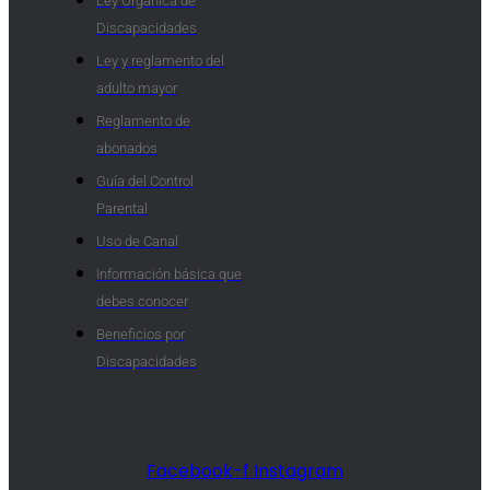
Ley Orgánica de
Discapacidades
Ley y reglamento del
adulto mayor
Reglamento de
abonados
Guía del Control
Parental
Uso de Canal
Información básica que
debes conocer
Beneficios por
Discapacidades​
Facebook-f
Instagram