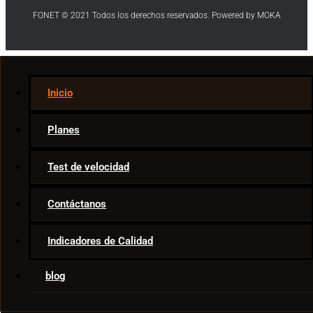
FONET © 2021 Todos los derechos reservados. Powered by MOKA
Internet
Inicio
Telecom News
Ar & VR
Planes
Movies & TV
Smart Home
Test de velocidad
Game Tips
Apps
Contáctanos
Indicadores de Calidad
blog