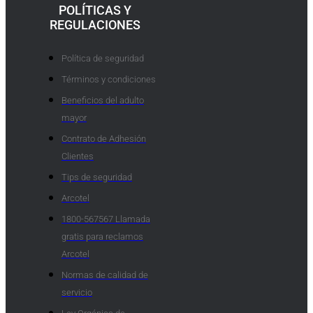
POLÍTICAS Y
REGULACIONES
Política de seguridad
Términos y condiciones
Beneficios del adulto
mayor
Contrato de Adhesión
Clientes
Tips de seguridad
Arcotel
1800-567567 Llamada
gratis para reclamos
Arcotel
Normas de calidad de
servicio