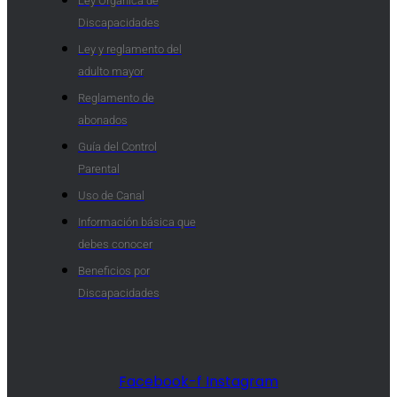
Ley Orgánica de
Discapacidades
Ley y reglamento del
adulto mayor
Reglamento de
abonados
Guía del Control
Parental
Uso de Canal
Información básica que
debes conocer
Beneficios por
Discapacidades​
Facebook-f
Instagram