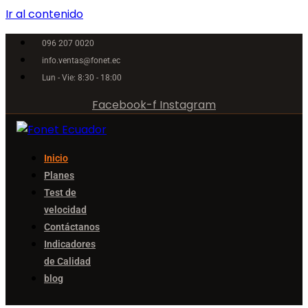
Ir al contenido
096 207 0020
info.ventas@fonet.ec
Lun - Vie: 8:30 - 18:00
Facebook-f
Instagram
Inicio
Planes
Test de
velocidad
Contáctanos
Indicadores
de Calidad
blog