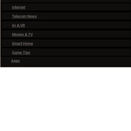
Internet
Telecom News
Ar & VR
Movies & TV
Smart Home
Game Tips
Apps