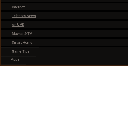
Internet
Telecom News
Ar & VR
Movies & TV
Smart Home
Game Tips
Apps