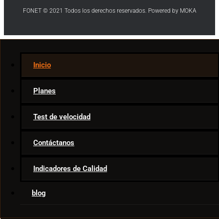
FONET © 2021 Todos los derechos reservados. Powered by MOKA
Internet
Inicio
Telecom News
Ar & VR
Planes
Movies & TV
Smart Home
Test de velocidad
Game Tips
Apps
Contáctanos
Indicadores de Calidad
blog