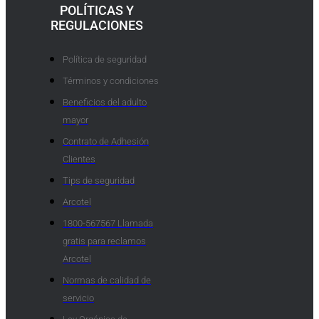
POLÍTICAS Y
REGULACIONES
Política de seguridad
Términos y condiciones
Beneficios del adulto
mayor
Contrato de Adhesión
Clientes
Tips de seguridad
Arcotel
1800-567567 Llamada
gratis para reclamos
Arcotel
Normas de calidad de
servicio