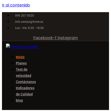
Ir al contenido
096 207 0020
info.ventas@fonet.ec
Lun - Vie: 8:30 - 18:00
Facebook-f
Instagram
Inicio
Planes
Test de
velocidad
Contáctanos
Indicadores
de Calidad
blog