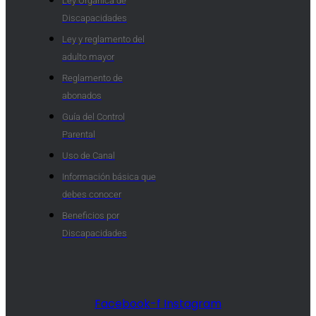
Ley Orgánica de
Discapacidades
Ley y reglamento del
adulto mayor
Reglamento de
abonados
Guía del Control
Parental
Uso de Canal
Información básica que
debes conocer
Beneficios por
Discapacidades​
Facebook-f
Instagram