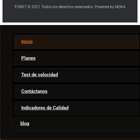
FONET © 2021 Todos los derechos reservados. Powered by MOKA
Internet
Inicio
Telecom News
Ar & VR
Planes
Movies & TV
Smart Home
Test de velocidad
Game Tips
Apps
Contáctanos
Indicadores de Calidad
blog