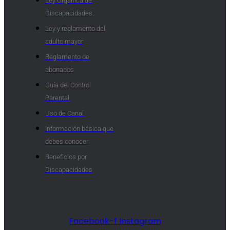
Ley Orgánica de
Discapacidades
Ley y reglamento del
adulto mayor
Reglamento de
abonados
Guía del Control
Parental
Uso de Canal
Información básica que
debes conocer
Beneficios por
Discapacidades​
Facebook-f
Instagram