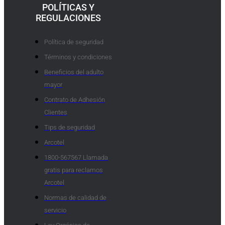
POLÍTICAS Y
REGULACIONES
Política de seguridad
Términos y condiciones
Beneficios del adulto
mayor
Contrato de Adhesión
Clientes
Tips de seguridad
Arcotel
1800-567567 Llamada
gratis para reclamos
Arcotel
Normas de calidad de
servicio