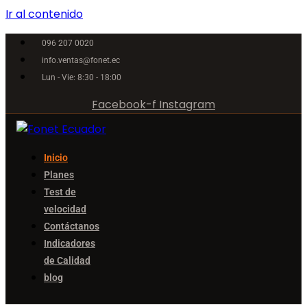
Ir al contenido
096 207 0020
info.ventas@fonet.ec
Lun - Vie: 8:30 - 18:00
Facebook-f
Instagram
Inicio
Planes
Test de
velocidad
Contáctanos
Indicadores
de Calidad
blog