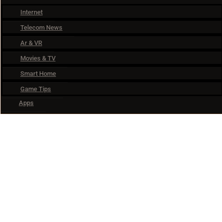
Internet
Telecom News
Ar & VR
Movies & TV
Smart Home
Game Tips
Apps