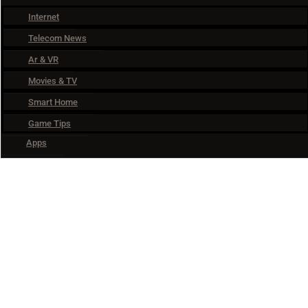
Internet
Telecom News
Ar & VR
Movies & TV
Smart Home
Game Tips
Apps