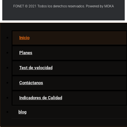
FONET © 2021 Todos los derechos reservados. Powered by MOKA
Internet
Inicio
Telecom News
Ar & VR
Planes
Movies & TV
Smart Home
Test de velocidad
Game Tips
Apps
Contáctanos
Indicadores de Calidad
blog