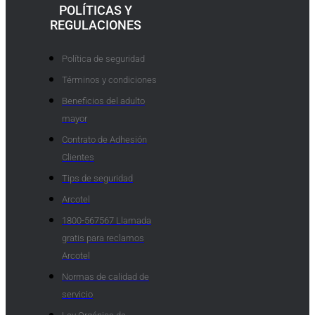
POLÍTICAS Y
REGULACIONES
Política de seguridad
Términos y condiciones
Beneficios del adulto
mayor
Contrato de Adhesión
Clientes
Tips de seguridad
Arcotel
1800-567567 Llamada
gratis para reclamos
Arcotel
Normas de calidad de
servicio