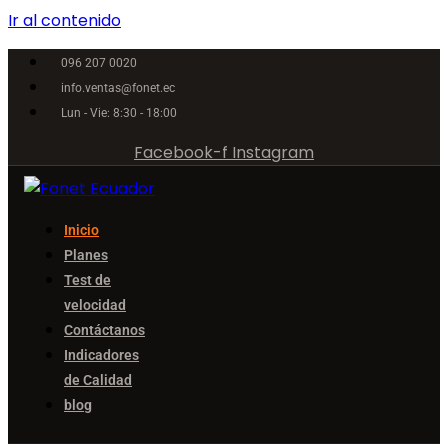
Ir al contenido
096 207 0020
info.ventas@fonet.ec
Lun - Vie: 8:30 - 18:00
Facebook-f
Instagram
Inicio
Planes
Test de
velocidad
Contáctanos
Indicadores
de Calidad
blog