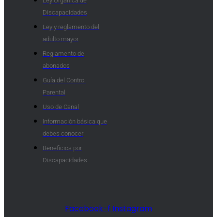
Ley Orgánica de
Discapacidades
Ley y reglamento del
adulto mayor
Reglamento de
abonados
Guía del Control
Parental
Uso de Canal
Información básica que
debes conocer
Beneficios por
Discapacidades​
Facebook-f
Instagram