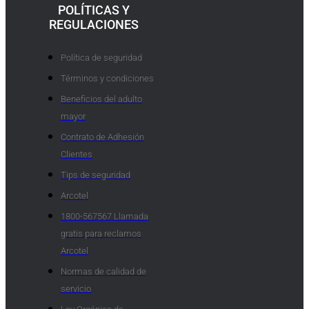
POLÍTICAS Y
REGULACIONES
Política de seguridad
Términos y condiciones
Beneficios del adulto
mayor
Contrato de Adhesión
Clientes
Tips de seguridad
Arcotel
1800-567567 Llamada
gratis para reclamos
Arcotel
Normas de calidad de
servicio