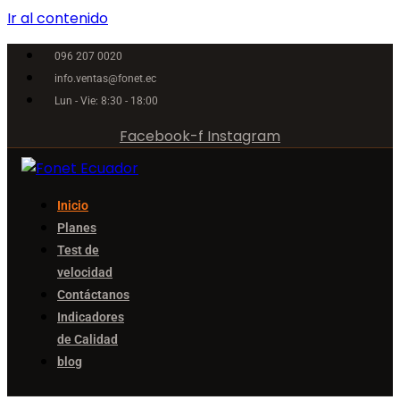
Ir al contenido
096 207 0020
info.ventas@fonet.ec
Lun - Vie: 8:30 - 18:00
Facebook-f
Instagram
Inicio
Planes
Test de
velocidad
Contáctanos
Indicadores
de Calidad
blog