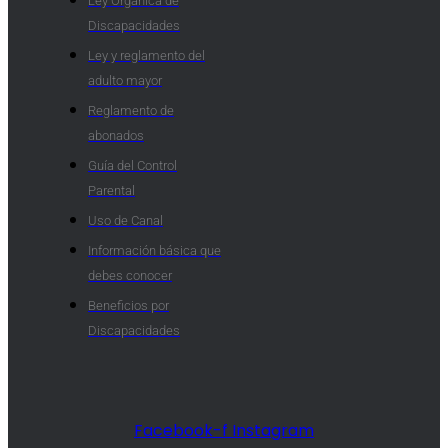
Ley Orgánica de
Discapacidades
Ley y reglamento del
adulto mayor
Reglamento de
abonados
Guía del Control
Parental
Uso de Canal
Información básica que
debes conocer
Beneficios por
Discapacidades​
Facebook-f
Instagram