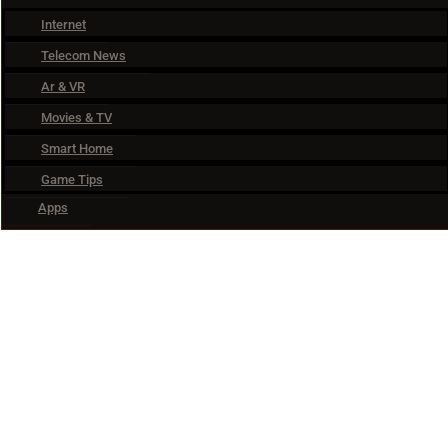
Internet
Telecom News
Ar & VR
Movies & TV
Smart Home
Game Tips
Apps