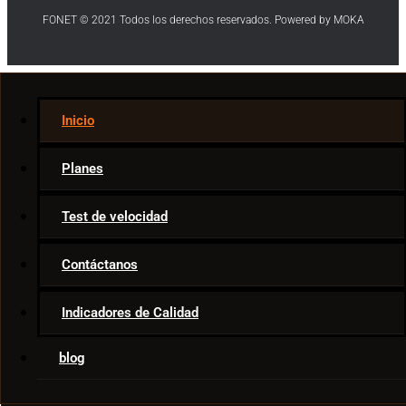
FONET © 2021 Todos los derechos reservados. Powered by MOKA
Internet
Inicio
Telecom News
Ar & VR
Planes
Movies & TV
Smart Home
Test de velocidad
Game Tips
Apps
Contáctanos
Indicadores de Calidad
blog